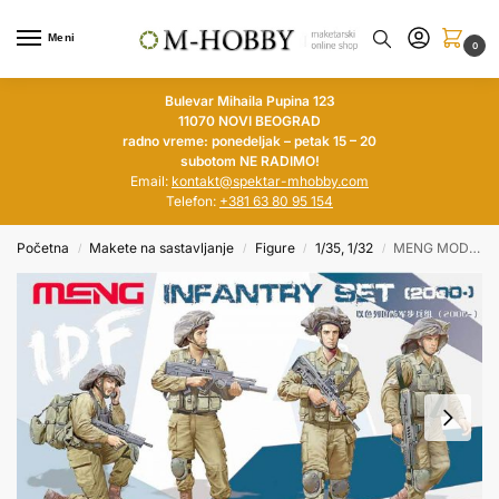
Meni
0
Bulevar Mihaila Pupina 123
11070 NOVI BEOGRAD
radno vreme: ponedeljak – petak 15 – 20
subotom NE RADIMO!
Email:
kontakt@spektar-mhobby.com
Telefon:
+381 63 80 95 154
Početna
Makete na sastavljanje
Figure
1/35, 1/32
MENG MODEL 1/35 IDF Infantry Set (2000-)
/
/
/
/