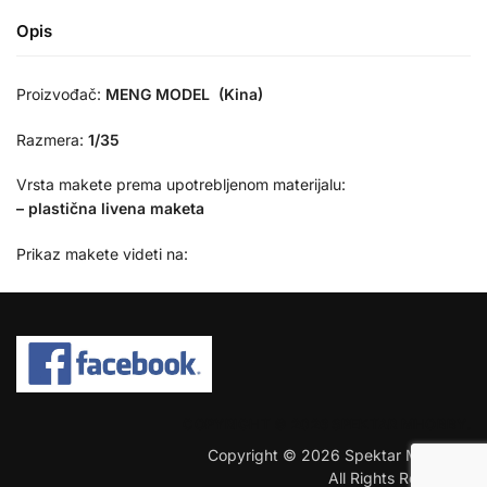
Opis
Proizvođač:
MENG MODEL (Kina)
Razmera:
1/35
Vrsta makete prema upotrebljenom materijalu:
– plastična livena maketa
Prikaz makete videti na:
COPYRIGHT © 2026 SPEKTAR MHOBBY.
Copyright © 2026 Spektar MHobby.
All Rights Reserved.