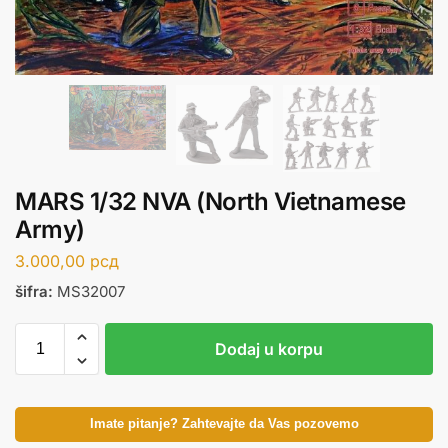
MARS 1/32 NVA (North Vietnamese
Army)
3.000,00
рсд
šifra:
MS32007
Dodaj u korpu
Imate pitanje? Zahtevajte da Vas pozovemo