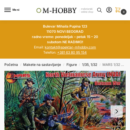
Meni
0
Bulevar Mihaila Pupina 123
11070 NOVI BEOGRAD
radno vreme: ponedeljak – petak 15 – 20
subotom NE RADIMO!
Email:
kontakt@spektar-mhobby.com
Telefon:
+381 63 80 95 154
Početna
Makete na sastavljanje
Figure
1/35, 1/32
MARS 1/32 NVA (North Vietnamese Army)
/
/
/
/