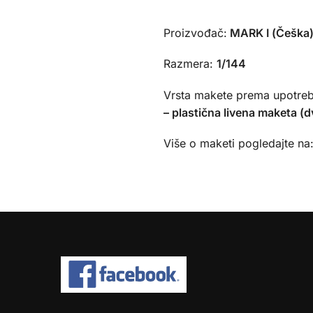
Proizvođač:
MARK I (Češka
Razmera:
1/144
Vrsta makete prema upotreb
– plastična livena maketa (
Više o maketi pogledajte na