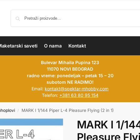
aketarski saveti
O nama
Kontakt
Bulevar Mihaila Pupina 123
11070 NOVI BEOGRAD
radno vreme: ponedeljak – petak 15 – 20
subotom NE RADIMO!
Email:
kontakt@spektar-mhobby.com
Telefon:
+381 63 80 95 154
uhoplovi
MARK I 1/144 Piper L-4 Pleasure Flying (2 in 1)
/
MARK I 1/144
Pleasure Flyi