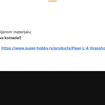
)
ljenom materijalu:
dva komada!)
:
https://www.super-hobby.rs/products/Piper-L-4-Grassho