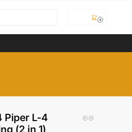
Pretraži
0,00
рсд
0
 Piper L-4
ng (2 in 1)