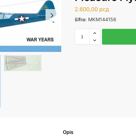
2.600,00
рсд
šifra:
MKM144156
Opis