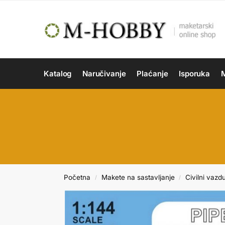
Katalog
Naručivanje
Plaćanje
Isporuka
M
Početna
Makete na sastavljanje
Civilni vazd
/
/