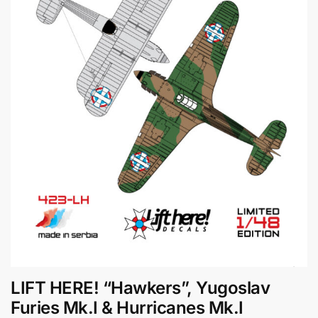
LIFT HERE! “Hawkers”, Yugoslav
Furies Mk.I & Hurricanes Mk.I