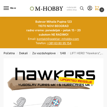
Meni
0
Bulevar Mihaila Pupina 123
11070 NOVI BEOGRAD
radno vreme: ponedeljak – petak 15 – 20
subotom NE RADIMO!
Email:
kontakt@spektar-mhobby.com
Telefon:
+381 63 80 95 154
Početna
Dekali
Za vazduhoplove
1/48
LIFT HERE! “Hawkers”, Yugoslav Furies Mk.I & Hurricanes Mk.I (updated reissue)1/48
/
/
/
/