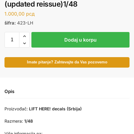
(updated reissue)1/48
1.000,00
рсд
šifra:
423-LH
Dodaj u korpu
Imate pitanje? Zahtevajte da Vas pozovemo
Opis
Proizvođač:
LIFT HERE! decals (Srbija)
Razmera:
1/48
Više informacija na: