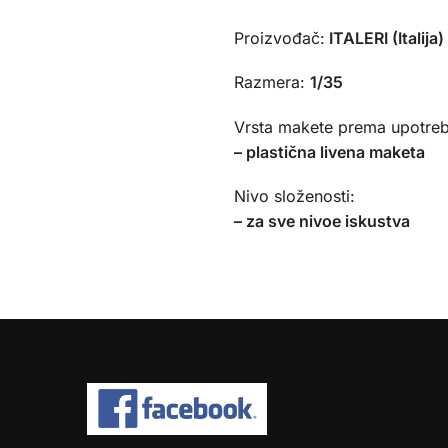
Proizvođač:
ITALERI (Italija)
Razmera:
1/35
Vrsta makete prema upotreb
– plastična livena maketa
Nivo složenosti:
– za sve nivoe iskustva