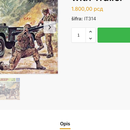
1.800,00
рсд
šifra:
IT314
Opis