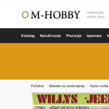
Katalog
Naručivanje
Plaćanje
Isporuka
M
Početna
Makete na sastavljanje
Vojna vozila 
/
/