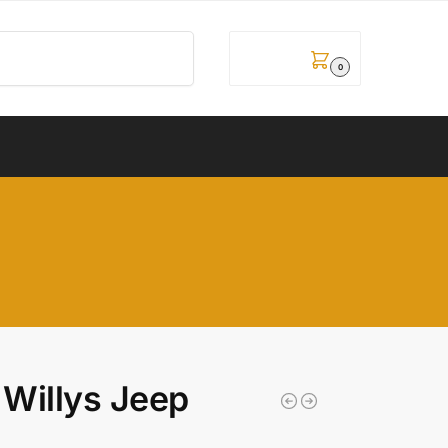
Pretraži
0,00
рсд
0
 Willys Jeep