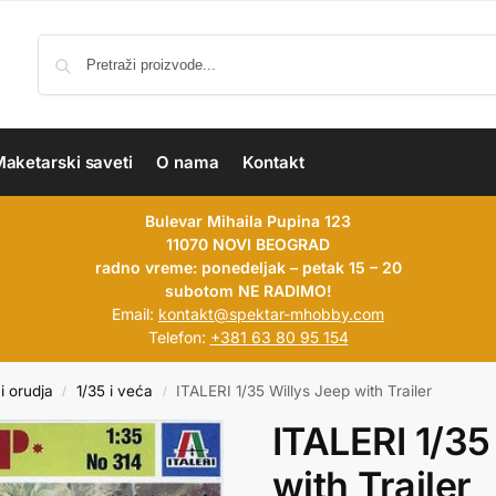
aketarski saveti
O nama
Kontakt
Bulevar Mihaila Pupina 123
11070 NOVI BEOGRAD
radno vreme: ponedeljak – petak 15 – 20
subotom NE RADIMO!
Email:
kontakt@spektar-mhobby.com
Telefon:
+381 63 80 95 154
i orudja
1/35 i veća
ITALERI 1/35 Willys Jeep with Trailer
/
/
ITALERI 1/35
with Trailer