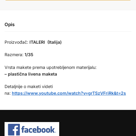
Opis
Proizvođač:
ITALERI (Italija)
Razmera:
1/35
Vrsta makete prema upotrebljenom materijalu:
– plastična livena maketa
Detaljnije o maketi videti
na:
https://www.youtube.com/watch?v=grTSzVFriRk&t=2s