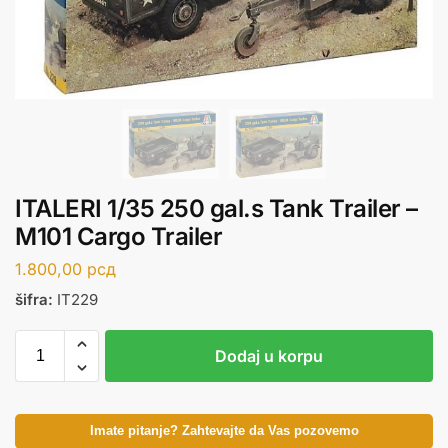
ITALERI 1/35 250 gal.s Tank Trailer –
M101 Cargo Trailer
1.800,00
рсд
šifra:
IT229
Dodaj u korpu
Imate pitanje? Zahtevajte da Vas pozovemo