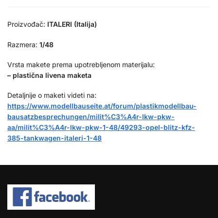
Proizvođač:
ITALERI (Italija)
Razmera:
1/48
Vrsta makete prema upotrebljenom materijalu:
– plastična livena maketa
Detaljnije o maketi videti na:
https://www.modellbauseite.at/forum/plastikmodellbau-
bausatzbesprechungen/milit%C3%A4r-lkw-pkw-
aa/milit%C3%A4r-lkw-pkw-1-48/49293-opel-blitz-kfz-
385-tankwagen-italeri-1-48