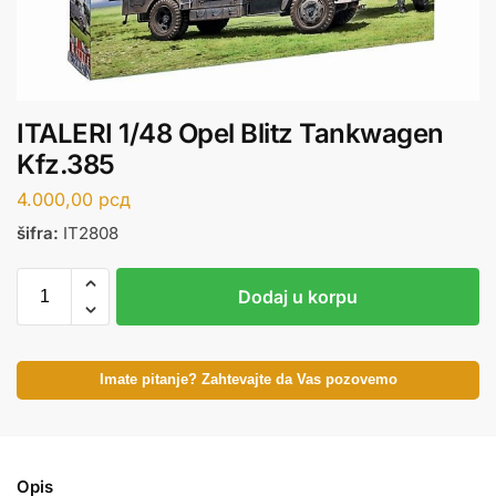
ITALERI 1/48 Opel Blitz Tankwagen
Kfz.385
4.000,00
рсд
šifra:
IT2808
Dodaj u korpu
Imate pitanje? Zahtevajte da Vas pozovemo
Opis