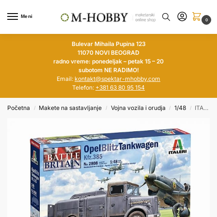
Meni
0
Bulevar Mihaila Pupina 123
11070 NOVI BEOGRAD
radno vreme: ponedeljak – petak 15 – 20
subotom NE RADIMO!
Email:
kontakt@spektar-mhobby.com
Telefon:
+381 63 80 95 154
Početna
Makete na sastavljanje
Vojna vozila i orudja
1/48
ITALERI 1/48 Opel Blitz Tankwagen Kfz.385
/
/
/
/