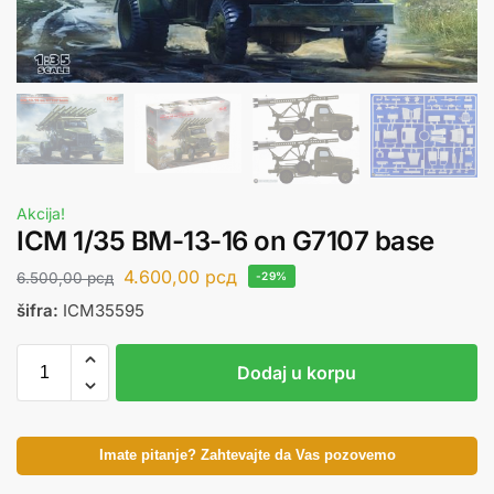
Akcija!
ICM 1/35 BM-13-16 on G7107 base
4.600,00
рсд
6.500,00
рсд
-29%
šifra:
ICM35595
Dodaj u korpu
Imate pitanje? Zahtevajte da Vas pozovemo