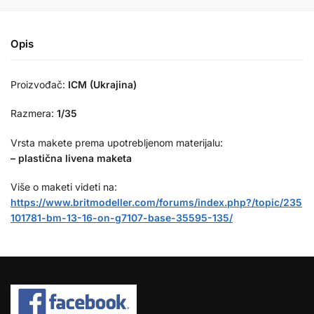
Opis
Proizvođač:
ICM (Ukrajina)
Razmera:
1/35
Vrsta makete prema upotrebljenom materijalu:
– plastična livena maketa
Više o maketi videti na:
https://www.britmodeller.com/forums/index.php?/topic/235
101781-bm-13-16-on-g7107-base-35595-135/