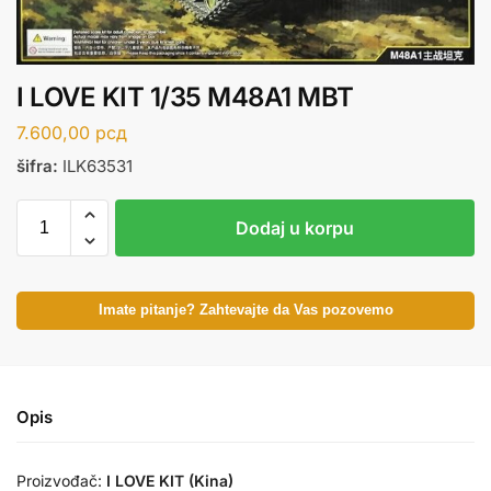
I LOVE KIT 1/35 M48A1 MBT
7.600,00
рсд
šifra:
ILK63531
Dodaj u korpu
Imate pitanje? Zahtevajte da Vas pozovemo
Opis
Proizvođač:
I LOVE KIT (Kina)