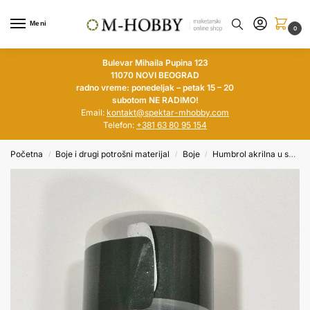
Meni
0
Bulevar Mihaila Pupina 123
11070 NOVI BEOGRAD
radno vreme: ponedeljak – petak 15 – 20
subotom NE RADIMO!
Email:
kontakt@spektar-mhobby.com
Telefon:
+381 63 80 95 154
Početna
Boje i drugi potrošni materijal
Boje
Humbrol akrilna u spreju
/
/
/