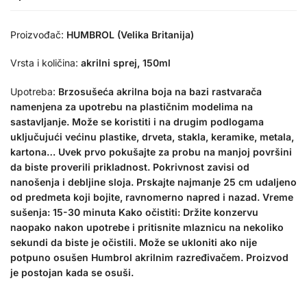
Proizvođač:
HUMBROL (Velika Britanija)
Vrsta i količina:
akrilni sprej,
150ml
Upotreba:
Brzosušeća akrilna boja na bazi rastvarača
namenjena za upotrebu na plastičnim modelima na
sastavljanje. Može se koristiti i na drugim podlogama
uključujući većinu plastike, drveta, stakla, keramike, metala,
kartona… Uvek prvo pokušajte za probu na manjoj površini
da biste proverili prikladnost. Pokrivnost zavisi od
nanošenja i debljine sloja. Prskajte najmanje 25 cm udaljeno
od predmeta koji bojite, ravnomerno napred i nazad. Vreme
sušenja: 15-30 minuta Kako očistiti: Držite konzervu
naopako nakon upotrebe i pritisnite mlaznicu na nekoliko
sekundi da biste je očistili. Može se ukloniti ako nije
potpuno osušen Humbrol akrilnim razređivačem. Proizvod
je postojan kada se osuši.