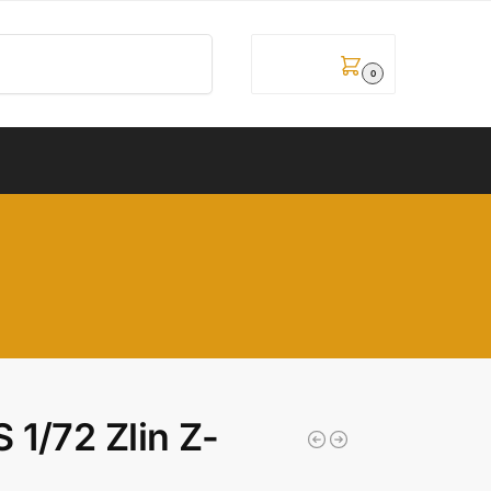
Pretraži
0,00
рсд
0
1/72 Zlin Z-