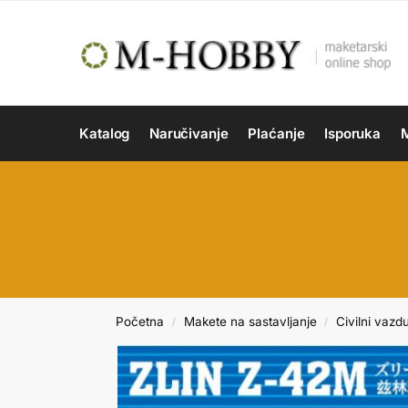
Katalog
Naručivanje
Plaćanje
Isporuka
M
Početna
Makete na sastavljanje
Civilni vazd
/
/