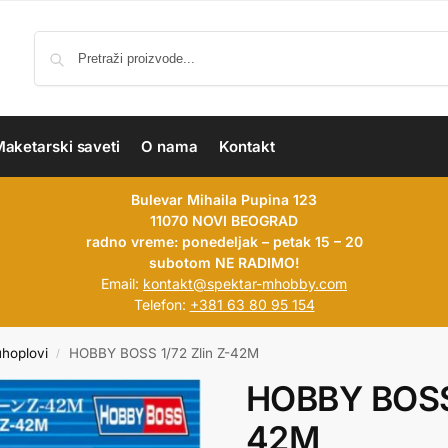
aketarski saveti
O nama
Kontakt
Bulevar Mihaila Pupina 123
11070 NOVI BEOGRAD
radno vreme: ponedeljak – petak 15 – 20
subotom NE RADIMO!
Email:
kontakt@spektar-mhobby.com
Telefon:
+381 63 80 95 154
uhoplovi
HOBBY BOSS 1/72 Zlin Z-42M
/
HOBBY BOSS 
42M