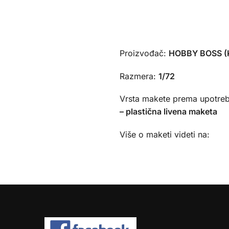
Proizvođač:
HOBBY BOSS (K
Razmera:
1/72
Vrsta makete prema upotreb
– plastična livena maketa
Više o maketi videti na: