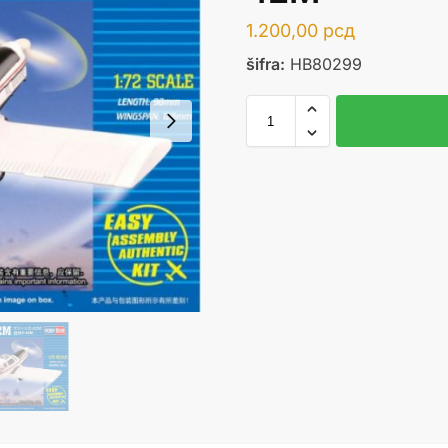
1.200,00
рсд
šifra:
HB80299