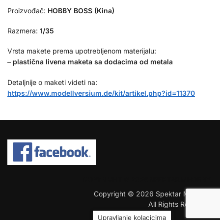
Proizvođač:
HOBBY BOSS (Kina)
Razmera:
1/35
Vrsta makete prema upotrebljenom materijalu:
– plastična livena maketa
sa dodacima od metala
Detaljnije o maketi videti na:
https://www.modellversium.de/kit/artikel.php?id=11370
COPYRIGHT © 2026 SPEKTAR MHOBBY.
Copyright © 2026 Spektar MHobby.
All Rights Reserved.
Upravljanje kolacicima