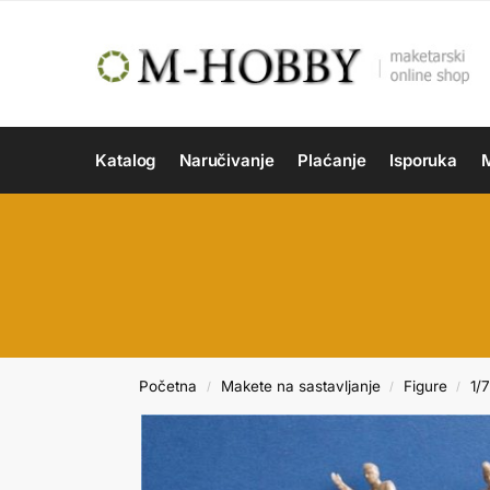
Katalog
Naručivanje
Plaćanje
Isporuka
M
Početna
Makete na sastavljanje
Figure
1/7
/
/
/