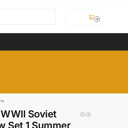
Pretraži
0,00
рсд
0
orm
WWII Soviet
ew Set 1 Summer