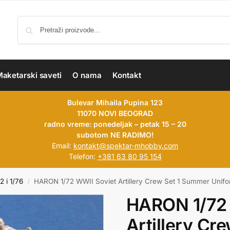
aketarski saveti
O nama
Kontakt
Bulevar Mihaila Pupina 123
11070 NOVI BEOGRAD
radno vreme: ponedeljak – petak 15 – 20
subotom NE RADIMO!
Email:
kontakt@spektar-mhobby.com
Telefon:
+381 63 80 95 154
2 i 1/76
HARON 1/72 WWII Soviet Artillery Crew Set 1 Summer Unif
/
HARON 1/72 
Artillery Cr