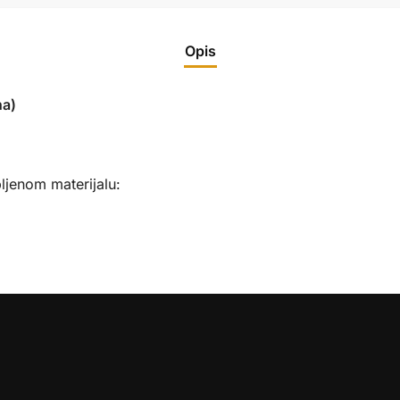
Opis
na)
ljenom materijalu: