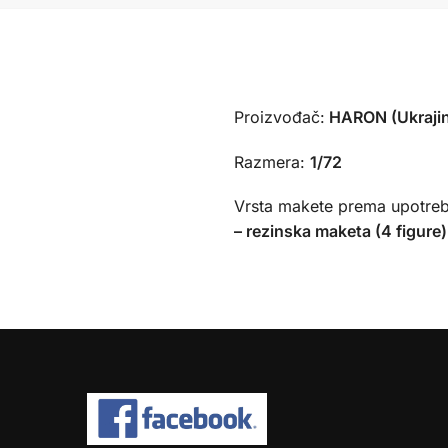
Proizvođač:
HARON (Ukraji
Razmera:
1/72
Vrsta makete prema upotreb
– rezinska maketa (4 figure)