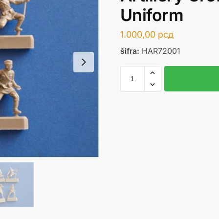
Uniform
1.000,00
рсд
šifra:
HAR72001