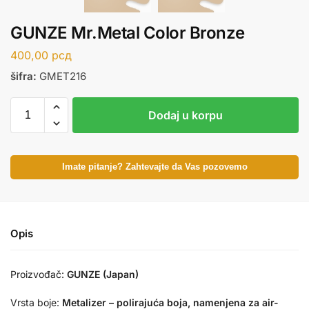
GUNZE Mr.Metal Color Bronze
400,00
рсд
šifra:
GMET216
Dodaj u korpu
Imate pitanje? Zahtevajte da Vas pozovemo
Opis
Proizvođač:
GUNZE (Japan)
Vrsta boje:
Metalizer – polirajuća boja, namenjena za air-