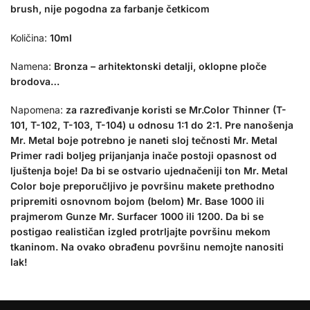
brush, nije pogodna za farbanje četkicom
Količina:
10ml
Namena:
Bronza – arhitektonski detalji, oklopne ploče
brodova…
Napomena:
za razređivanje koristi se Mr.Color Thinner (T-
101, T-102, T-103, T-104) u odnosu 1:1 do 2:1. Pre nanošenja
Mr. Metal boje potrebno je naneti sloj tečnosti Mr. Metal
Primer radi boljeg prijanjanja inače postoji opasnost od
ljuštenja boje! Da bi se ostvario ujednačeniji ton Mr. Metal
Color boje preporučljivo je površinu makete prethodno
pripremiti osnovnom bojom (belom) Mr. Base 1000 ili
prajmerom Gunze Mr. Surfacer 1000 ili 1200. Da bi se
postigao realističan izgled protrljajte površinu mekom
tkaninom. Na ovako obrađenu površinu nemojte nanositi
lak!