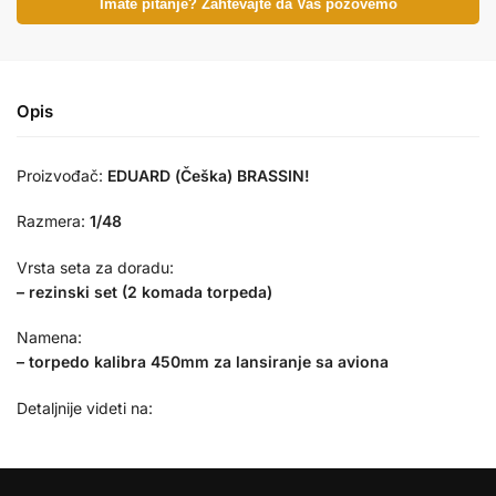
Imate pitanje? Zahtevajte da Vas pozovemo
Opis
Proizvođač:
EDUARD (Češka) BRASSIN!
Razmera:
1/48
Vrsta seta za doradu:
– rezinski set (2 komada torpeda)
Namena:
–
torpedo kalibra 450mm za lansiranje sa aviona
Detaljnije videti na: