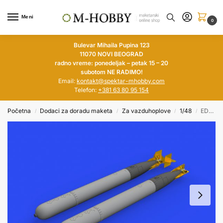
Meni
0
Bulevar Mihaila Pupina 123
11070 NOVI BEOGRAD
radno vreme: ponedeljak – petak 15 – 20
subotom NE RADIMO!
Email:
kontakt@spektar-mhobby.com
Telefon:
+381 63 80 95 154
Početna
Dodaci za doradu maketa
Za vazduhoplove
1/48
EDUARD BRASSIN Italian WWII Torpedo A.130 – air launched torpedo – SM.79 1/48
/
/
/
/