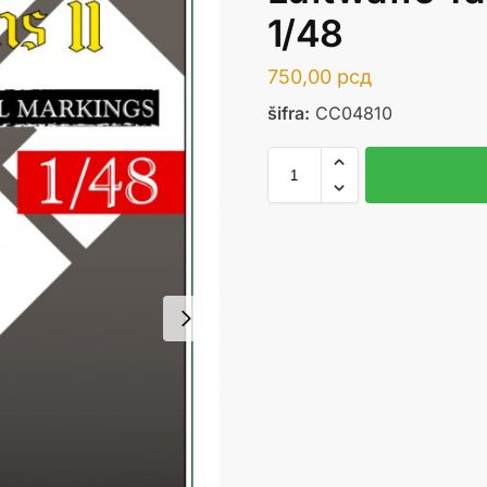
1/48
750,00
рсд
šifra:
CC04810