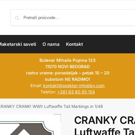
aketarski saveti
O nama
Kontakt
Bulevar Mihaila Pupina 123
11070 NOVI BEOGRAD
radno vreme: ponedeljak – petak 15 – 20
subotom NE RADIMO!
Email:
kontakt@spektar-mhobby.com
Telefon:
+381 63 80 95 154
CRANKY CRANK! WWII Luftwaffe Tail Markings in 1/48
CRANKY CR
Luftwaffe Ta