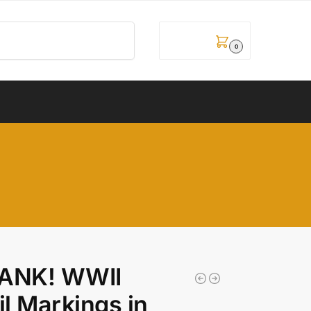
Pretraži
0,00
рсд
0
ANK! WWII
il Markings in