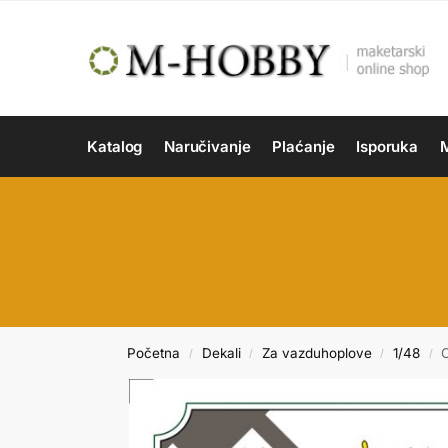
Katalog
Naručivanje
Plaćanje
Isporuka
M
Početna
Dekali
Za vazduhoplove
1/48
/
/
/
/