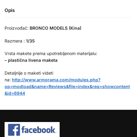
Opis
Proizvođač:
BRONCO MODELS (Kina)
Razmera :
1/35
Vrsta makete prema upotrebljenom materijalu:
– plastična livena maketa
Detaljnije o maketi videti
na:
http://www.armorama.com/modules.php?
op=modload&name=Reviews&file=index&req=showcontent
&id=6944