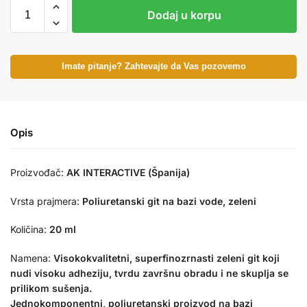
Dodaj u korpu
Imate pitanje? Zahtevajte da Vas pozovemo
Opis
Proizvođač:
AK INTERACTIVE (Španija)
Vrsta prajmera:
Poliuretanski git na bazi vode, zeleni
Količina:
20 ml
Namena:
Visokokvalitetni, superfinozrnasti zeleni git koji
nudi visoku adheziju, tvrdu završnu obradu i ne skuplja se
prilikom sušenja.
Jednokomponentni, poliuretanski proizvod na bazi