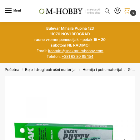
Meni
0
Bulevar Mihaila Pupina 123
11070 NOVI BEOGRAD
radno vreme: ponedeljak – petak 15 – 20
subotom NE RADIMO!
Email:
kontakt@spektar-mhobby.com
Telefon:
+381 63 80 95 154
Početna
Boje i drugi potrošni materijal
Hemija i potr. materijal
Gitovi
/
/
/