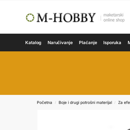
Katalog
Naručivanje
Plaćanje
Isporuka
M
Početna
Boje i drugi potrošni materijal
Za efe
/
/