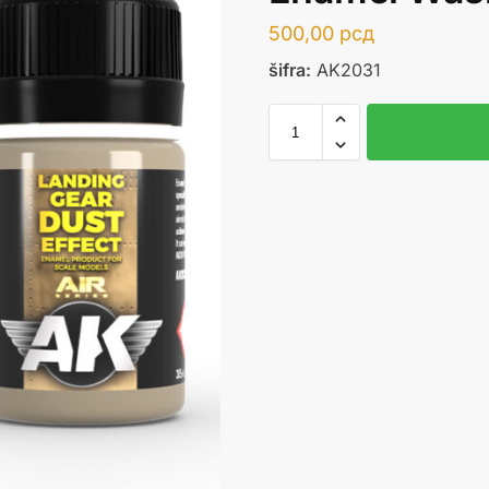
500,00
рсд
šifra:
AK2031