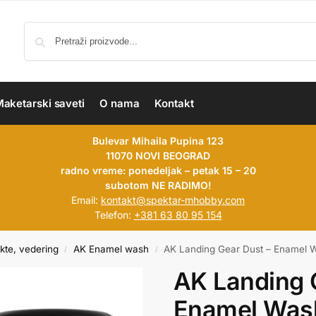
aketarski saveti
O nama
Kontakt
Bulevar Mihaila Pupina 123
11070 NOVI BEOGRAD
radno vreme: ponedeljak – petak 15 – 20
subotom NE RADIMO!
Email:
kontakt@spektar-mhobby.com
Telefon:
+381 63 80 95 154
kte, vedering
AK Enamel wash
AK Landing Gear Dust – Enamel 
/
/
AK Landing 
Enamel Was