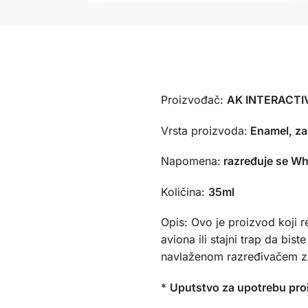
Proizvođač:
AK INTERACTIV
Vrsta proizvoda:
Enamel, za
Napomena:
razređuje se Whi
Količina:
35ml
Opis: Ovo je proizvod koji 
aviona ili stajni trap da bi
navlaženom razređivačem za e
*
Uputstvo za upotrebu pro