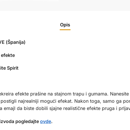
Opis
E (Španija)
 efekte
te Spirit
rekreira efekte prašine na stajnom trapu i gumama. Nanesit
ste postigli najrealniji mogući efekat. Nakon toga, samo ga 
majl da biste dobili sjajne realistične efekte pruga i prljav
izvoda pogledajte
ovde
.