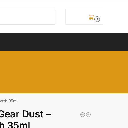
Pretraži
0,00
рсд
0
Wash 35ml
Gear Dust –
h 35ml