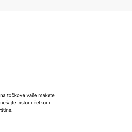
e na točkove vaše makete
pomešajte čistom četkom
štine.