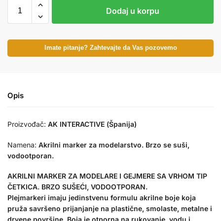
Dodaj u korpu
Imate pitanje? Zahtevajte da Vas pozovemo
Opis
Proizvođač:
AK INTERACTIVE (Španija)
Namena:
Akrilni marker za modelarstvo. Brzo se suši,
vodootporan.
AKRILNI MARKER ZA MODELARE I GEJMERE SA VRHOM TIP
ČETKICA. BRZO SUŠEĆI, VODOOTPORAN.
Plejmarkeri imaju jedinstvenu formulu akrilne boje koja
pruža savršeno prijanjanje na plastične, smolaste, metalne i
drvene površine. Boja je otporna na rukovanje, vodu i