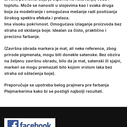
toplotu. Može se nanositi u slojevima kao i svaka druga
boja za modeliranje i omogućava mešanje radi postizanja
širokog spektra efekata i prelaza.
Ima visoku pokrivnost. Omogućava izlaganje proizvoda bez
straha od skidanja boje. Idealan za čisto, praktično i
precizno farbanje.
(Završna obrada markera je mat, ali neke reference, zbog
prirode pigmenata, mogu biti donekle satenske. Bez obzira
na željenu završnu obradu, bilo da je mat, satenski ili sjajni,
markeri se mogu premazati bilo kojom vrstom laka bez
straha od oštećenja boje).
Preporučuje se upotreba belog prajmera pre farbanja
Plejmarkerima kako bi se postigli najbolji rezultati.