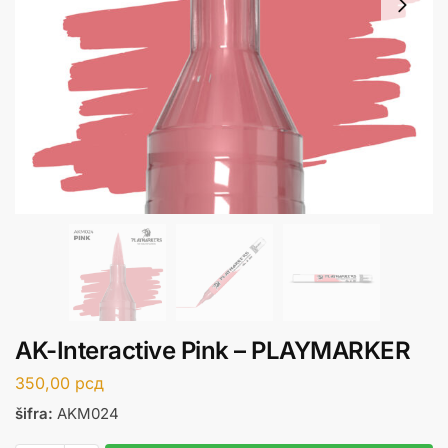
AK-Interactive Pink – PLAYMARKER
350,00
рсд
šifra:
AKM024