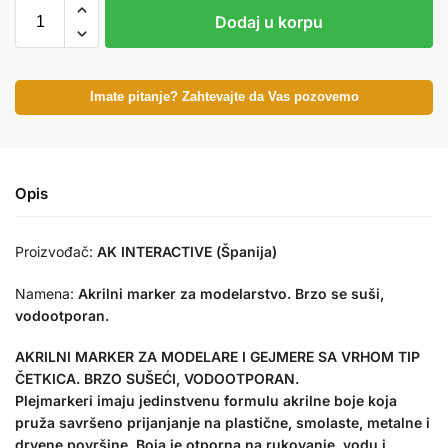
Dodaj u korpu
Imate pitanje? Zahtevajte da Vas pozovemo
Opis
Proizvođač:
AK INTERACTIVE (Španija)
Namena:
Akrilni marker za modelarstvo. Brzo se suši,
vodootporan.
AKRILNI MARKER ZA MODELARE I GEJMERE SA VRHOM TIP
ČETKICA. BRZO SUŠEĆI, VODOOTPORAN.
Plejmarkeri imaju jedinstvenu formulu akrilne boje koja
pruža savršeno prijanjanje na plastične, smolaste, metalne i
drvene površine. Boja je otporna na rukovanje, vodu i