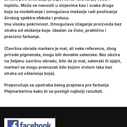
toplotu. Može se nanositi u slojevima kao i svaka druga
boja za modeliranje i omogućava mešanje radi postizanja
širokog spektra efekata i prelaza.
Ima visoku pokrivnost. Omogućava izlaganje proizvoda bez
straha od skidanja boje. Idealan za čisto, praktično i
precizno farbanje.
(Završna obrada markera je mat, ali neke reference, zbog
prirode pigmenata, mogu biti donekle satenske. Bez obzira
na željenu završnu obradu, bilo da je mat, satenski ili sjajni,
markeri se mogu premazati bilo kojom vrstom laka bez
straha od oštećenja boje).
Preporučuje se upotreba belog prajmera pre farbanja
Plejmarkerima kako bi se postigli najbolji rezultati.