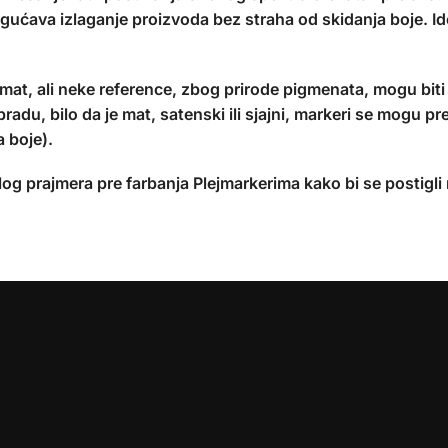
ćava izlaganje proizvoda bez straha od skidanja boje. Ide
mat, ali neke reference, zbog prirode pigmenata, mogu bit
radu, bilo da je mat, satenski ili sjajni, markeri se mogu p
a boje).
g prajmera pre farbanja Plejmarkerima kako bi se postigli na