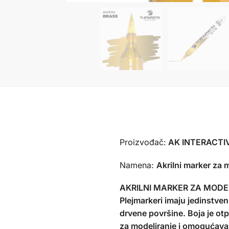
Proizvođač:
AK INTERACTIVE
Namena:
Akrilni marker za 
AKRILNI MARKER ZA MODE
Plejmarkeri imaju jedinstven
drvene površine. Boja je ot
za modeliranje i omogućava 