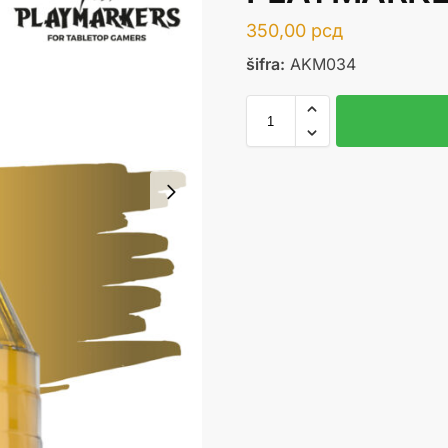
350,00
рсд
šifra:
AKM034