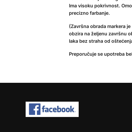
Ima visoku pokrivnost. Omogu
precizno farbanje.
(Završna obrada markera je 
obzira na željenu završnu ob
laka bez straha od oštećenj
Preporučuje se upotreba belo