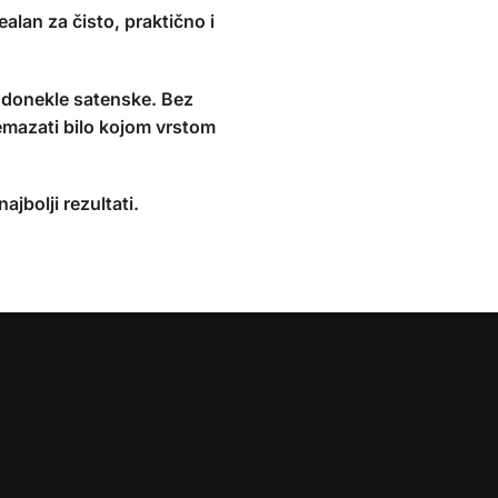
alan za čisto, praktično i
i donekle satenske. Bez
remazati bilo kojom vrstom
jbolji rezultati.