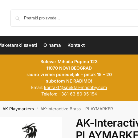
aketarski saveti
O nama
Kontakt
Bulevar Mihaila Pupina 123
11070 NOVI BEOGRAD
radno vreme: ponedeljak – petak 15 – 20
subotom NE RADIMO!
Email:
kontakt@spektar-mhobby.com
Telefon:
+381 63 80 95 154
AK Playmarkers
AK-Interactive Brass – PLAYMARKER
/
AK-Interacti
PLAYMARK