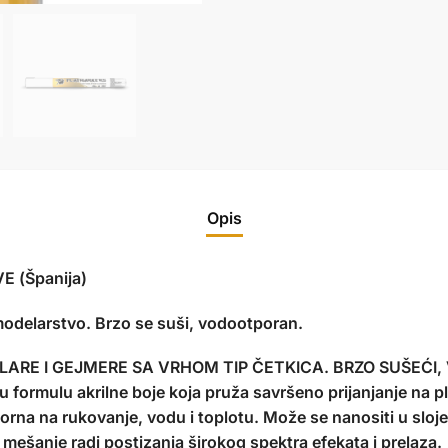
Opis
 (Španija)
modelarstvo. Brzo se suši, vodootporan.
LARE I GEJMERE SA VRHOM TIP ČETKICA. BRZO SUŠEĆ
u formulu akrilne boje koja pruža savršeno prijanjanje na p
porna na rukovanje, vodu i toplotu. Može se nanositi u sloj
mešanje radi postizanja širokog spektra efekata i prelaza.