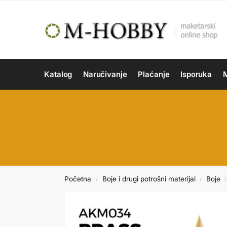
Katalog
Naručivanje
Plaćanje
Isporuka
M
Početna
Boje i drugi potrošni materijal
Boje
/
/
/