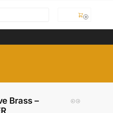
Pretraži
0,00
рсд
0
ve Brass –
ER