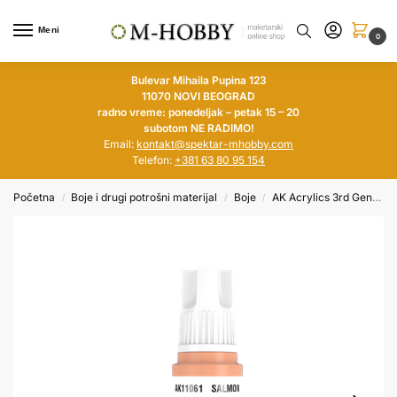
Meni
0
Bulevar Mihaila Pupina 123
11070 NOVI BEOGRAD
radno vreme: ponedeljak – petak 15 – 20
subotom NE RADIMO!
Email:
kontakt@spektar-mhobby.com
Telefon:
+381 63 80 95 154
Početna
Boje i drugi potrošni materijal
Boje
AK Acrylics 3rd Generation
/
/
/