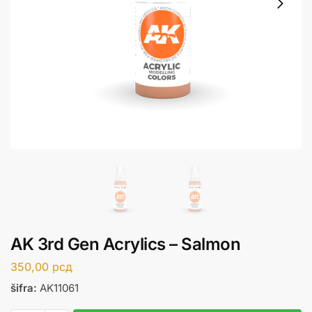
AK 3rd Gen Acrylics – Salmon
350,00
рсд
šifra:
AK11061