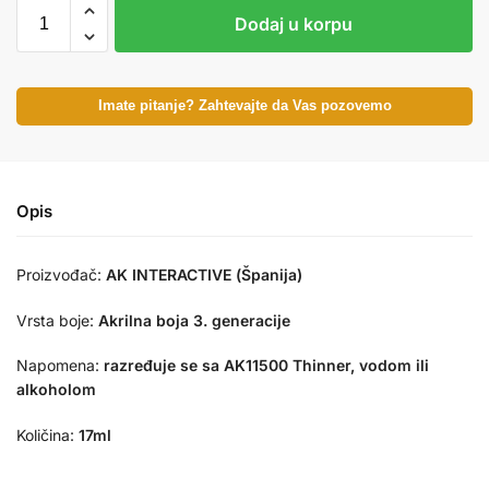
Dodaj u korpu
Imate pitanje? Zahtevajte da Vas pozovemo
Opis
Proizvođač:
AK INTERACTIVE (Španija)
Vrsta boje:
Akrilna boja 3. generacije
Napomena:
razređuje se sa AK11500 Thinner, vodom ili
alkoholom
Količina:
17ml