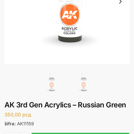
AK 3rd Gen Acrylics – Russian Green
350,00
рсд
šifra:
AK11159