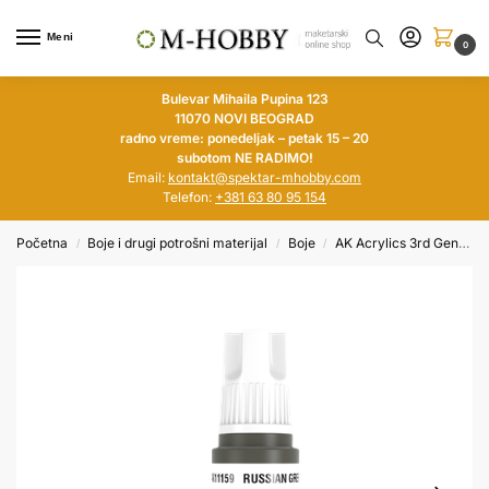
Meni
0
Bulevar Mihaila Pupina 123
11070 NOVI BEOGRAD
radno vreme: ponedeljak – petak 15 – 20
subotom NE RADIMO!
Email:
kontakt@spektar-mhobby.com
Telefon:
+381 63 80 95 154
Početna
Boje i drugi potrošni materijal
Boje
AK Acrylics 3rd Generation
/
/
/