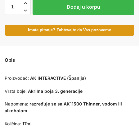
Dodaj u korpu
Imate pitanje? Zahtevajte da Vas pozovemo
Opis
Proizvođač:
AK INTERACTIVE (Španija)
Vrsta boje:
Akrilna boja 3. generacije
Napomena:
razređuje se sa AK11500 Thinner, vodom ili
alkoholom
Količina:
17ml