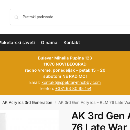
aketarski saveti
O nama
Kontakt
Bulevar Mihaila Pupina 123
11070 NOVI BEOGRAD
radno vreme: ponedeljak – petak 15 – 20
subotom NE RADIMO!
Email:
kontakt@spektar-mhobby.com
Telefon:
+381 63 80 95 154
AK Acrylics 3rd Generation
AK 3rd Gen Acrylics – RLM 76 Late War
/
AK 3rd Gen 
76 Late War 