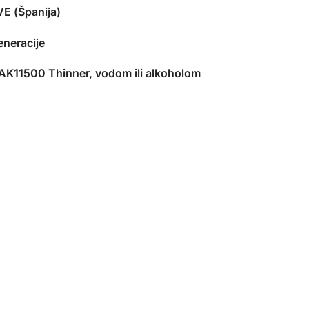
E (Španija)
eneracije
 AK11500 Thinner, vodom ili alkoholom