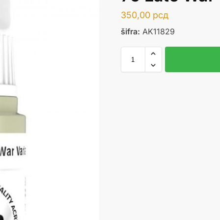
350,00
рсд
šifra:
AK11829