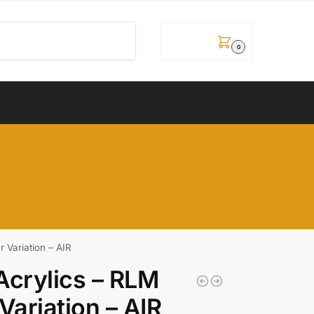
Pretraži
0,00
рсд
0
 Variation – AIR
Acrylics – RLM
Variation – AIR