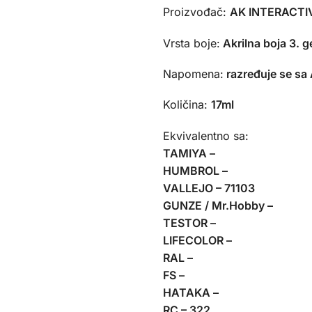
Proizvođač:
AK INTERACTIV
Vrsta boje:
Akrilna boja 3. g
Napomena:
razređuje se sa
Količina:
17ml
Ekvivalentno sa:
TAMIYA –
HUMBROL –
VALLEJO – 71103
GUNZE / Mr.Hobby –
TESTOR –
LIFECOLOR –
RAL –
FS –
HATAKA –
RC – 322