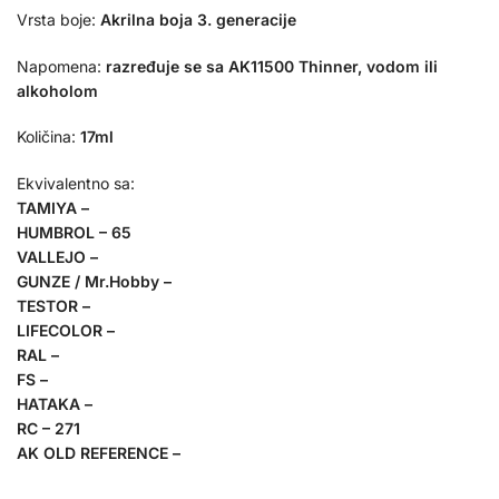
Vrsta boje:
Akrilna boja 3. generacije
Napomena:
razređuje se sa AK11500 Thinner, vodom ili
alkoholom
Količina:
17ml
Ekvivalentno sa:
TAMIYA –
HUMBROL – 65
VALLEJO –
GUNZE / Mr.Hobby –
TESTOR –
LIFECOLOR –
RAL –
FS –
HATAKA –
RC – 271
AK OLD REFERENCE –