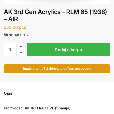
AK 3rd Gen Acrylics – RLM 65 (1938)
– AIR
350,00
рсд
šifra:
AK11817
Dodaj u korpu
Imate pitanje? Zahtevajte da Vas pozovemo
Opis
Proizvođač:
AK INTERACTIVE (Španija)