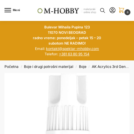
Meni
0
Bulevar Mihaila Pupina 123
11070 NOVI BEOGRAD
radno vreme: ponedeljak – petak 15 – 20
subotom NE RADIMO!
Email:
kontakt@spektar-mhobby.com
Telefon:
+381 63 80 95 154
Početna
Boje i drugi potrošni materijal
Boje
AK Acrylics 3rd Generation
/
/
/