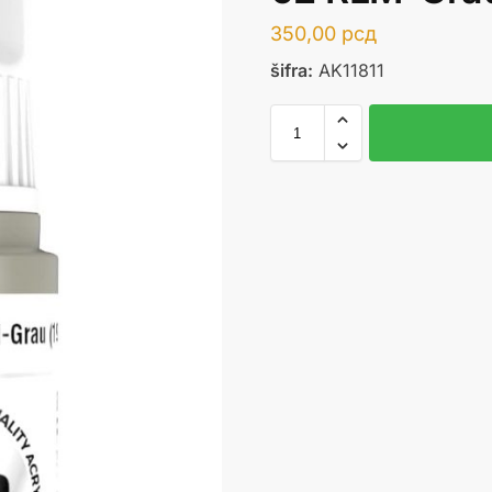
350,00
рсд
šifra:
AK11811