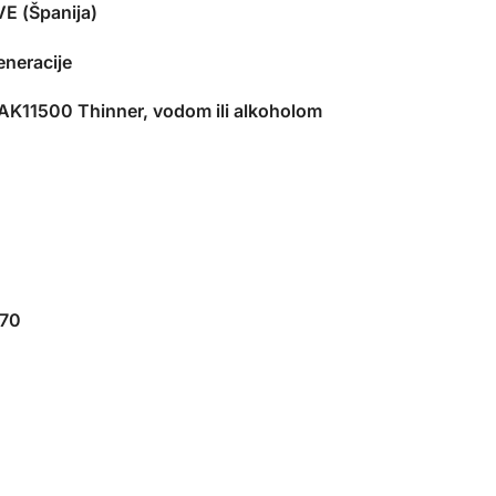
E (Španija)
eneracije
 AK11500 Thinner, vodom ili alkoholom
H70