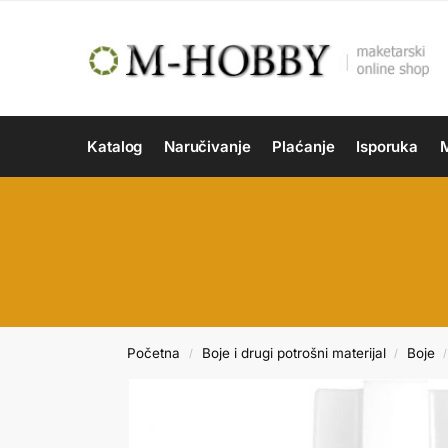
Katalog
Naručivanje
Plaćanje
Isporuka
M
Početna
Boje i drugi potrošni materijal
Boje
/
/
/