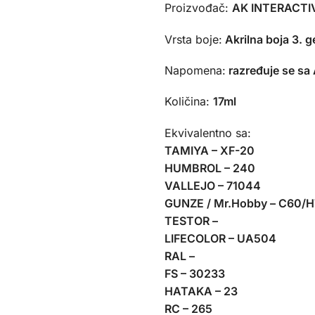
Proizvođač:
AK INTERACTIV
Vrsta boje:
Akrilna boja 3. g
Napomena:
razređuje se sa
Količina:
17ml
Ekvivalentno sa:
TAMIYA – XF-20
HUMBROL – 240
VALLEJO – 71044
GUNZE / Mr.Hobby – C60/
TESTOR –
LIFECOLOR – UA504
RAL –
FS – 30233
HATAKA – 23
RC – 265