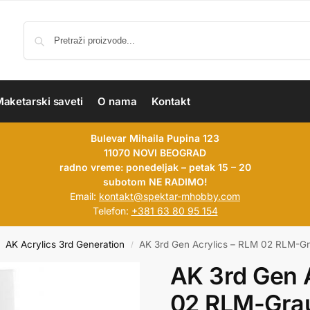
aketarski saveti
O nama
Kontakt
Bulevar Mihaila Pupina 123
11070 NOVI BEOGRAD
radno vreme: ponedeljak – petak 15 – 20
subotom NE RADIMO!
Email:
kontakt@spektar-mhobby.com
Telefon:
+381 63 80 95 154
AK Acrylics 3rd Generation
AK 3rd Gen Acrylics – RLM 02 RLM-Gr
/
AK 3rd Gen 
02 RLM-Grau