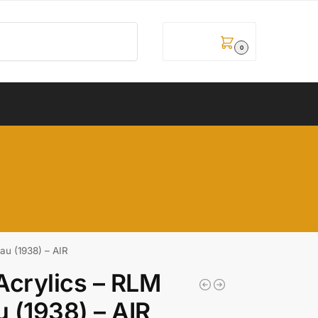
Pretraži
0,00
рсд
0
au (1938) – AIR
Acrylics – RLM
 (1938) – AIR