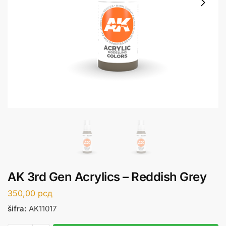
AK 3rd Gen Acrylics – Reddish Grey
350,00
рсд
šifra:
AK11017