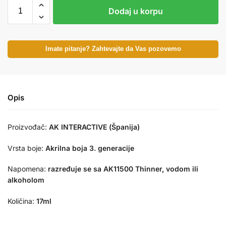
Dodaj u korpu
Imate pitanje? Zahtevajte da Vas pozovemo
Opis
Proizvođač:
AK INTERACTIVE (Španija)
Vrsta boje:
Akrilna boja 3. generacije
Napomena:
razređuje se sa AK11500 Thinner, vodom ili
alkoholom
Količina:
17ml