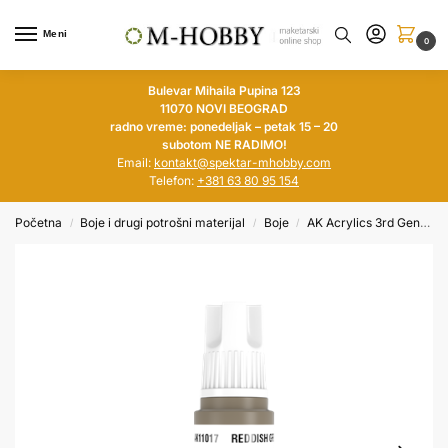
Meni
0
Bulevar Mihaila Pupina 123
11070 NOVI BEOGRAD
radno vreme: ponedeljak – petak 15 – 20
subotom NE RADIMO!
Email:
kontakt@spektar-mhobby.com
Telefon:
+381 63 80 95 154
Početna
Boje i drugi potrošni materijal
Boje
AK Acrylics 3rd Generation
/
/
/