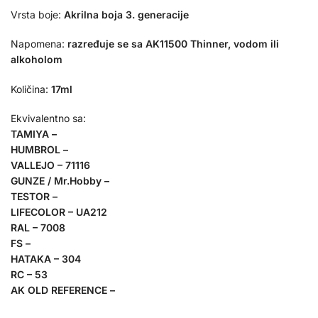
Vrsta boje:
Akrilna boja 3. generacije
Napomena:
razređuje se sa AK11500 Thinner, vodom ili
alkoholom
Količina:
17ml
Ekvivalentno sa:
TAMIYA –
HUMBROL –
VALLEJO – 71116
GUNZE / Mr.Hobby –
TESTOR –
LIFECOLOR – UA212
RAL – 7008
FS –
HATAKA – 304
RC – 53
AK OLD REFERENCE –