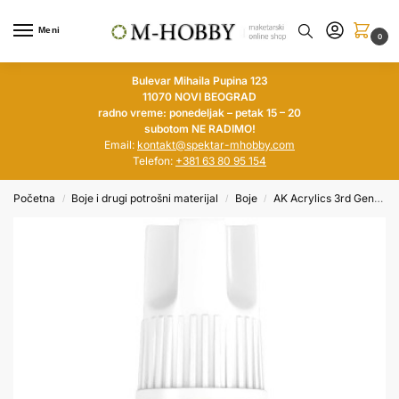
Meni
0
Bulevar Mihaila Pupina 123
11070 NOVI BEOGRAD
radno vreme: ponedeljak – petak 15 – 20
subotom NE RADIMO!
Email:
kontakt@spektar-mhobby.com
Telefon:
+381 63 80 95 154
Početna
Boje i drugi potrošni materijal
Boje
AK Acrylics 3rd Generation
/
/
/