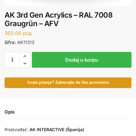
AK 3rd Gen Acrylics – RAL 7008
Graugrün – AFV
350,00
рсд
šifra:
AK11313
Dodaj u korpu
Imate pitanje? Zahtevajte da Vas pozovemo
Opis
Proizvođač:
AK INTERACTIVE (Španija)