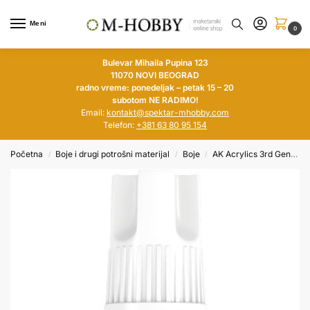
Meni
0
Bulevar Mihaila Pupina 123
11070 NOVI BEOGRAD
radno vreme: ponedeljak – petak 15 – 20
subotom NE RADIMO!
Email:
kontakt@spektar-mhobby.com
Telefon:
+381 63 80 95 154
Početna
Boje i drugi potrošni materijal
Boje
AK Acrylics 3rd Generation
/
/
/