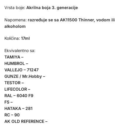
Vrsta boje:
Akrilna boja 3. generacije
Napomena:
razređuje se sa AK11500 Thinner, vodom ili
alkoholom
Količina:
17ml
Ekvivalentno sa:
TAMIYA –
HUMBROL –
VALLEJO – 71247
GUNZE / Mr.Hobby –
TESTOR –
LIFECOLOR –
RAL – 6040 F9
FS –
HATAKA – 281
RC – 90
AK OLD REFERENCE –