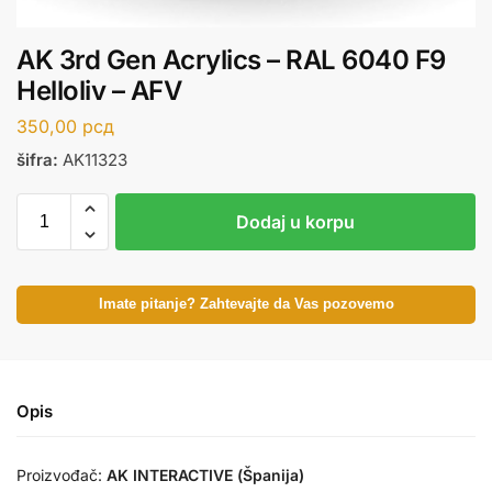
AK 3rd Gen Acrylics – RAL 6040 F9
Helloliv – AFV
350,00
рсд
šifra:
AK11323
Dodaj u korpu
Imate pitanje? Zahtevajte da Vas pozovemo
Opis
Proizvođač:
AK INTERACTIVE (Španija)