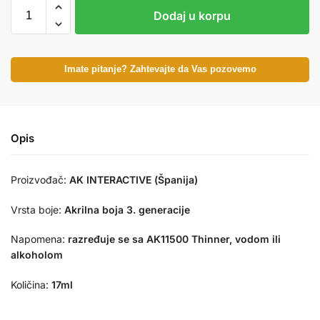
Dodaj u korpu
Imate pitanje? Zahtevajte da Vas pozovemo
Opis
Proizvođač:
AK INTERACTIVE (Španija)
Vrsta boje:
Akrilna boja 3. generacije
Napomena:
razređuje se sa AK11500 Thinner, vodom ili
alkoholom
Količina:
17ml