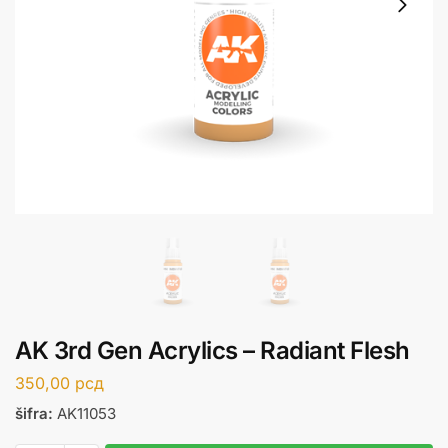
AK 3rd Gen Acrylics – Radiant Flesh
350,00
рсд
šifra:
AK11053