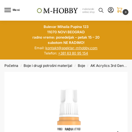
Meni
0
Bulevar Mihaila Pupina 123
11070 NOVI BEOGRAD
radno vreme: ponedeljak – petak 15 – 20
subotom NE RADIMO!
Email:
kontakt@spektar-mhobby.com
Telefon:
+381 63 80 95 154
Početna
Boje i drugi potrošni materijal
Boje
AK Acrylics 3rd Generation
/
/
/