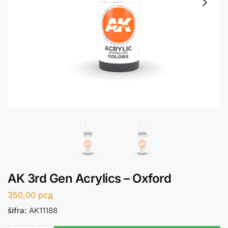
AK 3rd Gen Acrylics – Oxford
350,00
рсд
šifra:
AK11188