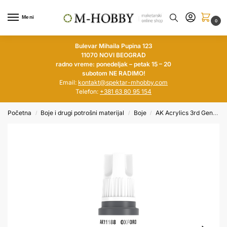
Meni
0
Bulevar Mihaila Pupina 123
11070 NOVI BEOGRAD
radno vreme: ponedeljak – petak 15 – 20
subotom NE RADIMO!
Email:
kontakt@spektar-mhobby.com
Telefon:
+381 63 80 95 154
Početna
Boje i drugi potrošni materijal
Boje
AK Acrylics 3rd Generation
/
/
/