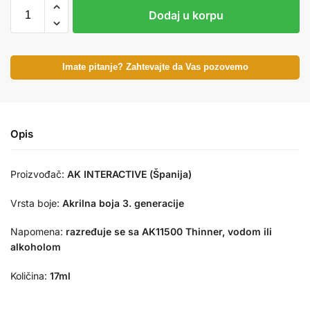
Dodaj u korpu
Imate pitanje? Zahtevajte da Vas pozovemo
Opis
Proizvođač:
AK INTERACTIVE (Španija)
Vrsta boje:
Akrilna boja 3. generacije
Napomena:
razređuje se sa AK11500 Thinner, vodom ili
alkoholom
Količina:
17ml