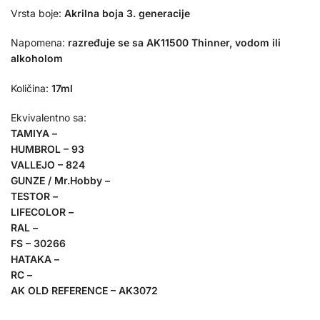
Vrsta boje:
Akrilna boja 3. generacije
Napomena:
razređuje se sa AK11500 Thinner, vodom ili
alkoholom
Količina:
17ml
Ekvivalentno sa:
TAMIYA –
HUMBROL – 93
VALLEJO – 824
GUNZE / Mr.Hobby –
TESTOR –
LIFECOLOR –
RAL –
FS – 30266
HATAKA –
RC –
AK OLD REFERENCE – AK3072