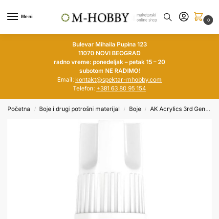
Meni
0
Bulevar Mihaila Pupina 123
11070 NOVI BEOGRAD
radno vreme: ponedeljak – petak 15 – 20
subotom NE RADIMO!
Email:
kontakt@spektar-mhobby.com
Telefon:
+381 63 80 95 154
Početna
Boje i drugi potrošni materijal
Boje
AK Acrylics 3rd Generation
/
/
/