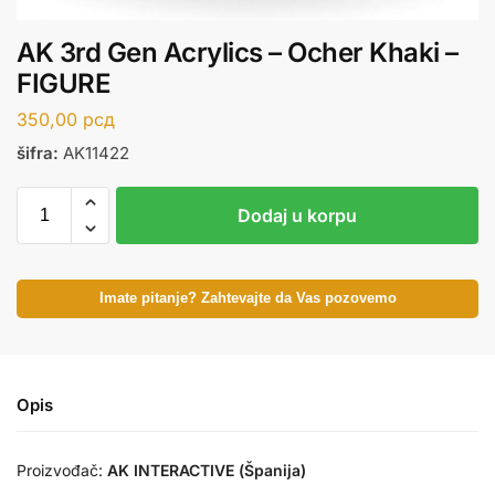
AK 3rd Gen Acrylics – Ocher Khaki –
FIGURE
350,00
рсд
šifra:
AK11422
Dodaj u korpu
Imate pitanje? Zahtevajte da Vas pozovemo
Opis
Proizvođač:
AK INTERACTIVE (Španija)