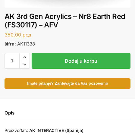
AK 3rd Gen Acrylics – Nr8 Earth Red
(FS30117) – AFV
350,00
рсд
šifra:
AK11338
Dodaj u korpu
Imate pitanje? Zahtevajte da Vas pozovemo
Opis
Proizvođač:
AK INTERACTIVE (Španija)