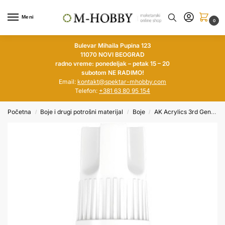
Meni
0
Bulevar Mihaila Pupina 123
11070 NOVI BEOGRAD
radno vreme: ponedeljak – petak 15 – 20
subotom NE RADIMO!
Email:
kontakt@spektar-mhobby.com
Telefon:
+381 63 80 95 154
Početna
Boje i drugi potrošni materijal
Boje
AK Acrylics 3rd Generation
/
/
/