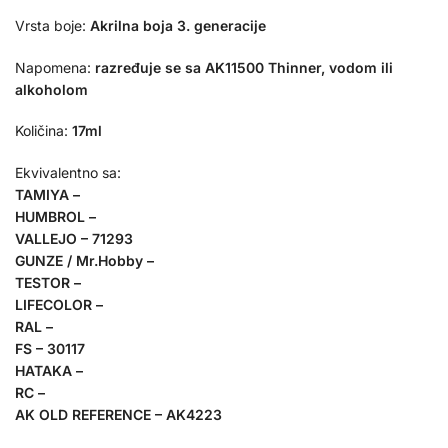
Vrsta boje:
Akrilna boja 3. generacije
Napomena:
razređuje se sa AK11500 Thinner, vodom ili
alkoholom
Količina:
17ml
Ekvivalentno sa:
TAMIYA –
HUMBROL –
VALLEJO – 71293
GUNZE / Mr.Hobby –
TESTOR –
LIFECOLOR –
RAL –
FS – 30117
HATAKA –
RC –
AK OLD REFERENCE – AK4223