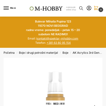
Meni
0
Bulevar Mihaila Pupina 123
11070 NOVI BEOGRAD
radno vreme: ponedeljak – petak 15 – 20
subotom NE RADIMO!
Email:
kontakt@spektar-mhobby.com
Telefon:
+381 63 80 95 154
Početna
Boje i drugi potrošni materijal
Boje
AK Acrylics 3rd Generation
/
/
/