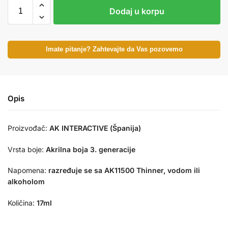
Dodaj u korpu
Imate pitanje? Zahtevajte da Vas pozovemo
Opis
Proizvođač:
AK INTERACTIVE (Španija)
Vrsta boje:
Akrilna boja 3. generacije
Napomena:
razređuje se sa AK11500 Thinner, vodom ili
alkoholom
Količina:
17ml