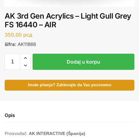
AK 3rd Gen Acrylics – Light Gull Grey
FS 16440 – AIR
350,00
рсд
šifra:
AK11866
Dodaj u korpu
Imate pitanje? Zahtevajte da Vas pozovemo
Opis
Proizvođač:
AK INTERACTIVE (Španija)