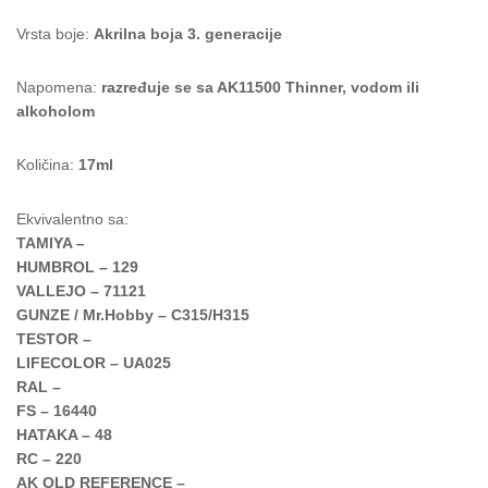
Vrsta boje:
Akrilna boja 3. generacije
Napomena:
razređuje se sa AK11500 Thinner, vodom ili
alkoholom
Količina:
17ml
Ekvivalentno sa:
TAMIYA –
HUMBROL – 129
VALLEJO – 71121
GUNZE / Mr.Hobby – C315/H315
TESTOR –
LIFECOLOR – UA025
RAL –
FS – 16440
HATAKA – 48
RC – 220
AK OLD REFERENCE –