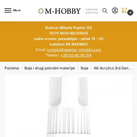
Meni
0
Bulevar Mihaila Pupina 123
11070 NOVI BEOGRAD
radno vreme: ponedeljak – petak 15 – 20
subotom NE RADIMO!
Email:
kontakt@spektar-mhobby.com
Telefon:
+381 63 80 95 154
Početna
Boje i drugi potrošni materijal
Boje
AK Acrylics 3rd Generation
/
/
/