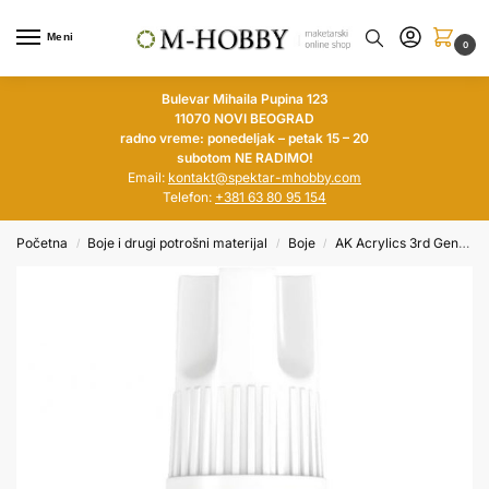
Meni
0
Bulevar Mihaila Pupina 123
11070 NOVI BEOGRAD
radno vreme: ponedeljak – petak 15 – 20
subotom NE RADIMO!
Email:
kontakt@spektar-mhobby.com
Telefon:
+381 63 80 95 154
Početna
Boje i drugi potrošni materijal
Boje
AK Acrylics 3rd Generation
/
/
/