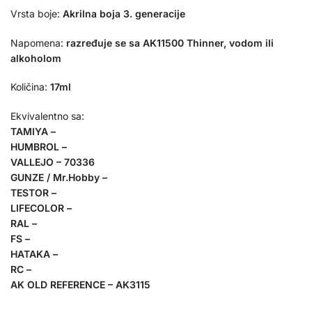
Vrsta boje:
Akrilna boja 3. generacije
Napomena:
razređuje se sa AK11500 Thinner, vodom ili
alkoholom
Količina:
17ml
Ekvivalentno sa:
TAMIYA –
HUMBROL –
VALLEJO – 70336
GUNZE / Mr.Hobby –
TESTOR –
LIFECOLOR –
RAL –
FS –
HATAKA –
RC –
AK OLD REFERENCE – AK3115