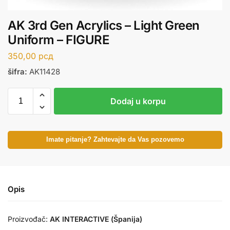
AK 3rd Gen Acrylics – Light Green
Uniform – FIGURE
350,00
рсд
šifra:
AK11428
Dodaj u korpu
Imate pitanje? Zahtevajte da Vas pozovemo
Opis
Proizvođač:
AK INTERACTIVE (Španija)