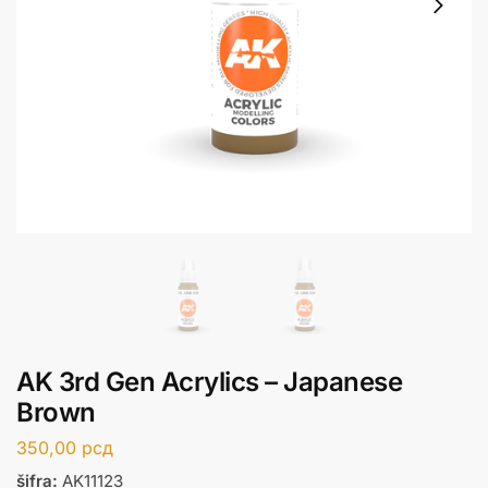
AK 3rd Gen Acrylics – Japanese
Brown
350,00
рсд
šifra:
AK11123