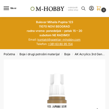
Meni
0
Bulevar Mihaila Pupina 123
11070 NOVI BEOGRAD
radno vreme: ponedeljak – petak 15 – 20
subotom NE RADIMO!
Email:
kontakt@spektar-mhobby.com
Telefon:
+381 63 80 95 154
Početna
Boje i drugi potrošni materijal
Boje
AK Acrylics 3rd Generation
/
/
/