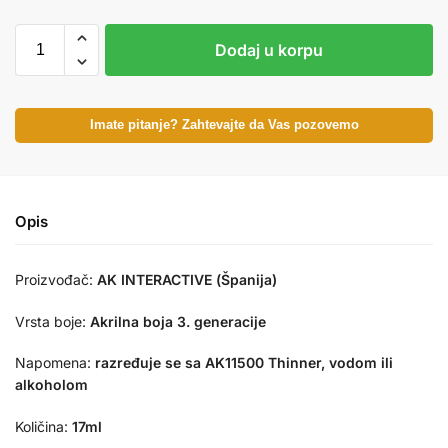
Dodaj u korpu
Imate pitanje? Zahtevajte da Vas pozovemo
Opis
Proizvođač:
AK INTERACTIVE (Španija)
Vrsta boje:
Akrilna boja 3. generacije
Napomena:
razređuje se sa AK11500 Thinner, vodom ili
alkoholom
Količina:
17ml