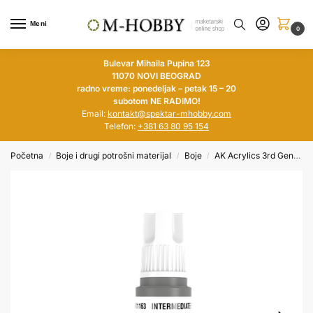
Meni
0
Bulevar Mihaila Pupina 123
11070 NOVI BEOGRAD
radno vreme: ponedeljak – petak 15 – 20
subotom NE RADIMO!
Email:
kontakt@spektar-mhobby.com
Telefon:
+381 63 80 95 154
Početna
Boje i drugi potrošni materijal
Boje
AK Acrylics 3rd Generation
/
/
/