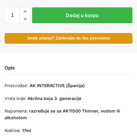
Dodaj u korpu
Imate pitanje? Zahtevajte da Vas pozovemo
Opis
Proizvođač:
AK INTERACTIVE (Španija)
Vrsta boje:
Akrilna boja 3. generacije
Napomena:
razređuje se sa AK11500 Thinner, vodom ili
alkoholom
Količina:
17ml