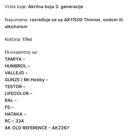
Vrsta boje:
Akrilna boja 3. generacije
Napomena:
razređuje se sa AK11500 Thinner, vodom ili
alkoholom
Količina:
17ml
Ekvivalentno sa:
TAMIYA –
HUMBROL –
VALLEJO –
GUNZE / Mr.Hobby –
TESTOR –
LIFECOLOR –
RAL –
FS –
HATAKA –
RC – 334
AK OLD REFERENCE – AK2267