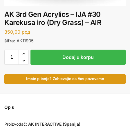
AK 3rd Gen Acrylics – IJA #30
Karekusa iro (Dry Grass) – AIR
350,00
рсд
šifra:
AK11905
Dodaj u korpu
Imate pitanje? Zahtevajte da Vas pozovemo
Opis
Proizvođač:
AK INTERACTIVE (Španija)