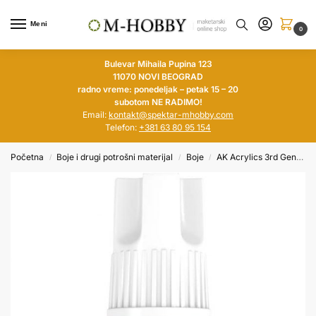
Meni
0
Bulevar Mihaila Pupina 123
11070 NOVI BEOGRAD
radno vreme: ponedeljak – petak 15 – 20
subotom NE RADIMO!
Email:
kontakt@spektar-mhobby.com
Telefon:
+381 63 80 95 154
Početna
Boje i drugi potrošni materijal
Boje
AK Acrylics 3rd Generation
/
/
/