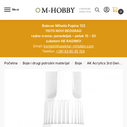
Meni
0
Bulevar Mihaila Pupina 123
11070 NOVI BEOGRAD
radno vreme: ponedeljak – petak 15 – 20
subotom NE RADIMO!
Email:
kontakt@spektar-mhobby.com
Telefon:
+381 63 80 95 154
Početna
Boje i drugi potrošni materijal
Boje
AK Acrylics 3rd Generation
/
/
/