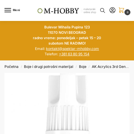
Meni
0
Bulevar Mihaila Pupina 123
11070 NOVI BEOGRAD
radno vreme: ponedeljak – petak 15 – 20
subotom NE RADIMO!
Email:
kontakt@spektar-mhobby.com
Telefon:
+381 63 80 95 154
Početna
Boje i drugi potrošni materijal
Boje
AK Acrylics 3rd Generation
/
/
/