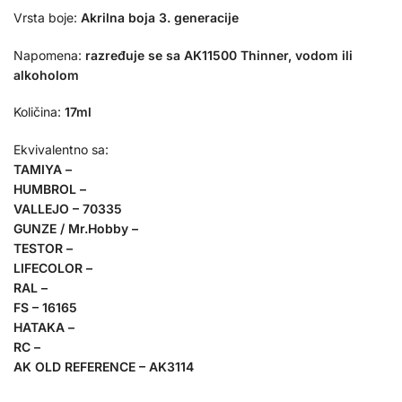
Vrsta boje:
Akrilna boja 3. generacije
Napomena:
razređuje se sa AK11500 Thinner, vodom ili
alkoholom
Količina:
17ml
Ekvivalentno sa:
TAMIYA –
HUMBROL –
VALLEJO – 70335
GUNZE / Mr.Hobby –
TESTOR –
LIFECOLOR –
RAL –
FS – 16165
HATAKA –
RC –
AK OLD REFERENCE – AK3114