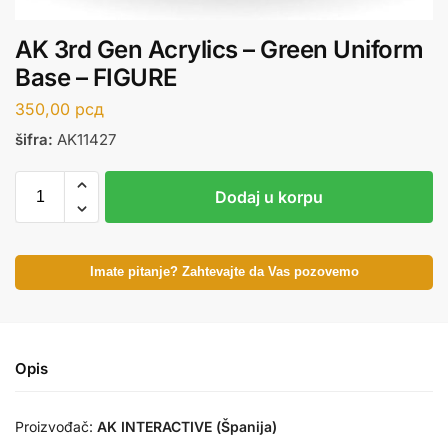
AK 3rd Gen Acrylics – Green Uniform
Base – FIGURE
350,00
рсд
šifra:
AK11427
Dodaj u korpu
Imate pitanje? Zahtevajte da Vas pozovemo
Opis
Proizvođač:
AK INTERACTIVE (Španija)