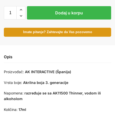
Dodaj u korpu
Imate pitanje? Zahtevajte da Vas pozovemo
Opis
Proizvođač:
AK INTERACTIVE (Španija)
Vrsta boje:
Akrilna boja 3. generacije
Napomena:
razređuje se sa AK11500 Thinner, vodom ili
alkoholom
Količina:
17ml