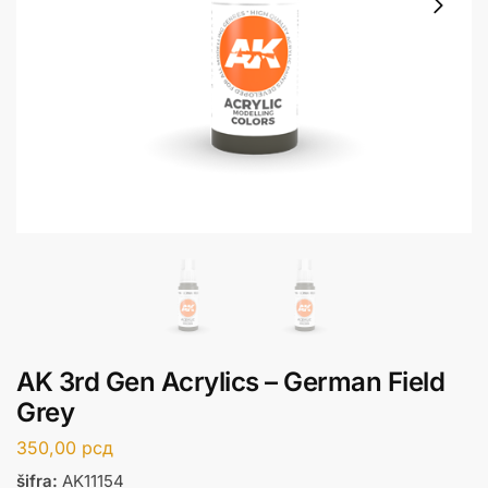
AK 3rd Gen Acrylics – German Field
Grey
350,00
рсд
šifra:
AK11154