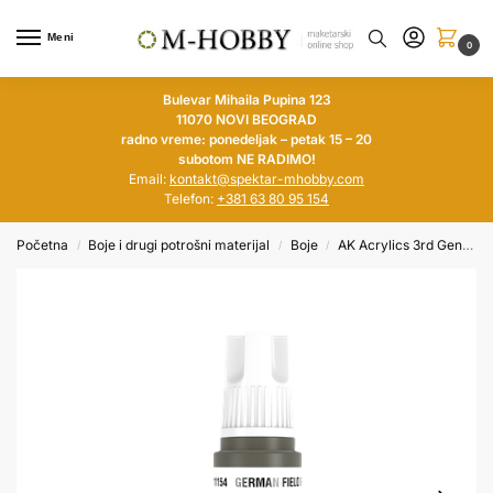
Meni
0
Bulevar Mihaila Pupina 123
11070 NOVI BEOGRAD
radno vreme: ponedeljak – petak 15 – 20
subotom NE RADIMO!
Email:
kontakt@spektar-mhobby.com
Telefon:
+381 63 80 95 154
Početna
Boje i drugi potrošni materijal
Boje
AK Acrylics 3rd Generation
/
/
/