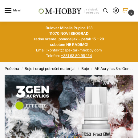
Meni
0
Bulevar Mihaila Pupina 123
11070 NOVI BEOGRAD
radno vreme: ponedeljak – petak 15 – 20
subotom NE RADIMO!
Email:
kontakt@spektar-mhobby.com
Telefon:
+381 63 80 95 154
Početna
Boje i drugi potrošni materijal
Boje
AK Acrylics 3rd Generation
/
/
/