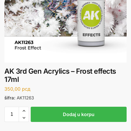
AK 3rd Gen Acrylics – Frost effects
17ml
350,00
рсд
šifra:
AK11263
Dodaj u korpu