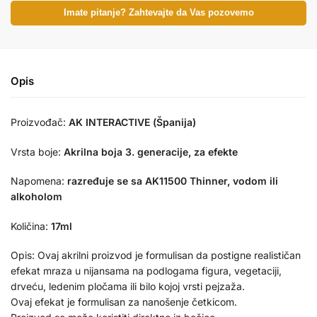
Imate pitanje? Zahtevajte da Vas pozovemo
Opis
Proizvođač:
AK INTERACTIVE (Španija)
Vrsta boje:
Akrilna boja 3. generacije, za efekte
Napomena:
razređuje se sa AK11500 Thinner, vodom ili
alkoholom
Količina:
17ml
Opis: Ovaj akrilni proizvod je formulisan da postigne realističan
efekat mraza u nijansama na podlogama figura, vegetaciji,
drveću, ledenim pločama ili bilo kojoj vrsti pejzaža.
Ovaj efekat je formulisan za nanošenje četkicom.