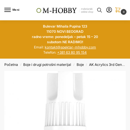
Meni
0
Bulevar Mihaila Pupina 123
11070 NOVI BEOGRAD
radno vreme: ponedeljak – petak 15 – 20
subotom NE RADIMO!
Email:
kontakt@spektar-mhobby.com
Telefon:
+381 63 80 95 154
Početna
Boje i drugi potrošni materijal
Boje
AK Acrylics 3rd Generation
/
/
/