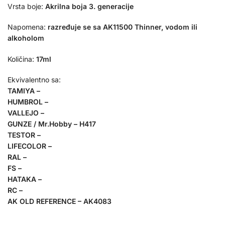
Vrsta boje:
Akrilna boja 3. generacije
Napomena:
razređuje se sa AK11500 Thinner, vodom ili
alkoholom
Količina:
17ml
Ekvivalentno sa:
TAMIYA –
HUMBROL –
VALLEJO –
GUNZE / Mr.Hobby – H417
TESTOR –
LIFECOLOR –
RAL –
FS –
HATAKA –
RC –
AK OLD REFERENCE – AK4083