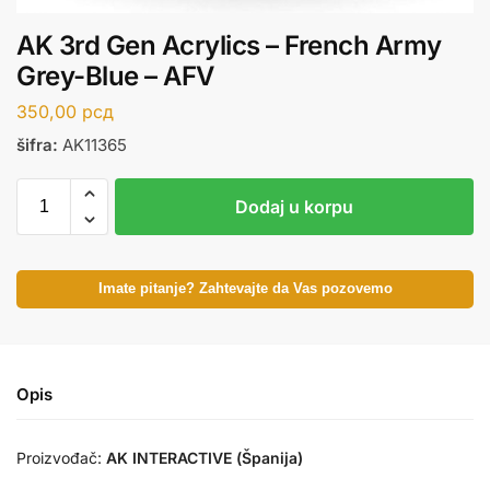
AK 3rd Gen Acrylics – French Army
Grey-Blue – AFV
350,00
рсд
šifra:
AK11365
Dodaj u korpu
Imate pitanje? Zahtevajte da Vas pozovemo
Opis
Proizvođač:
AK INTERACTIVE (Španija)