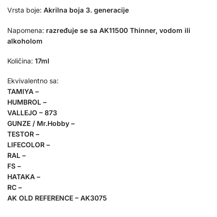
Vrsta boje:
Akrilna boja 3. generacije
Napomena:
razređuje se sa AK11500 Thinner, vodom ili
alkoholom
Količina:
17ml
Ekvivalentno sa:
TAMIYA –
HUMBROL –
VALLEJO – 873
GUNZE / Mr.Hobby –
TESTOR –
LIFECOLOR –
RAL –
FS –
HATAKA –
RC –
AK OLD REFERENCE – AK3075