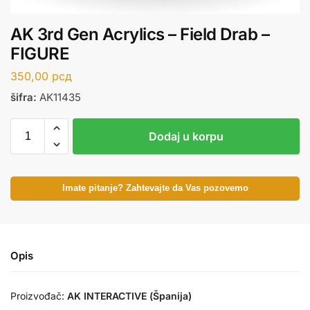
AK 3rd Gen Acrylics – Field Drab –
FIGURE
350,00
рсд
šifra:
AK11435
Dodaj u korpu
Imate pitanje? Zahtevajte da Vas pozovemo
Opis
Proizvođač:
AK INTERACTIVE (Španija)