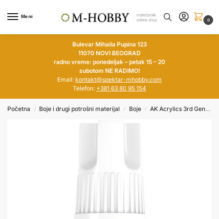
Meni
0
Bulevar Mihaila Pupina 123
11070 NOVI BEOGRAD
radno vreme: ponedeljak – petak 15 – 20
subotom NE RADIMO!
Email:
kontakt@spektar-mhobby.com
Telefon:
+381 63 80 95 154
Početna
Boje i drugi potrošni materijal
Boje
AK Acrylics 3rd Generation
/
/
/