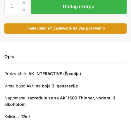
Dodaj u korpu
Imate pitanje? Zahtevajte da Vas pozovemo
Opis
Proizvođač:
AK INTERACTIVE (Španija)
Vrsta boje:
Akrilna boja 3. generacije
Napomena:
razređuje se sa AK11500 Thinner, vodom ili
alkoholom
Količina:
17ml