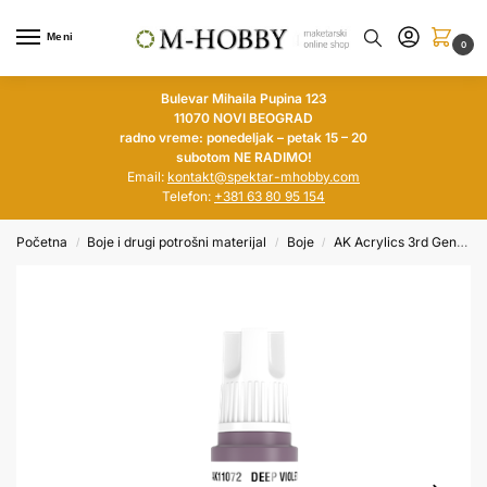
Meni
0
Bulevar Mihaila Pupina 123
11070 NOVI BEOGRAD
radno vreme: ponedeljak – petak 15 – 20
subotom NE RADIMO!
Email:
kontakt@spektar-mhobby.com
Telefon:
+381 63 80 95 154
Početna
Boje i drugi potrošni materijal
Boje
AK Acrylics 3rd Generation
/
/
/