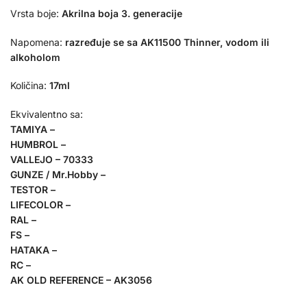
Vrsta boje:
Akrilna boja 3. generacije
Napomena:
razređuje se sa AK11500 Thinner, vodom ili
alkoholom
Količina:
17ml
Ekvivalentno sa:
TAMIYA –
HUMBROL –
VALLEJO – 70333
GUNZE / Mr.Hobby –
TESTOR –
LIFECOLOR –
RAL –
FS –
HATAKA –
RC –
AK OLD REFERENCE – AK3056