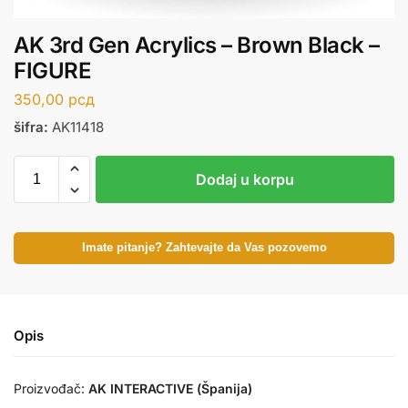
AK 3rd Gen Acrylics – Brown Black –
FIGURE
350,00
рсд
šifra:
AK11418
Dodaj u korpu
Imate pitanje? Zahtevajte da Vas pozovemo
Opis
Proizvođač:
AK INTERACTIVE (Španija)