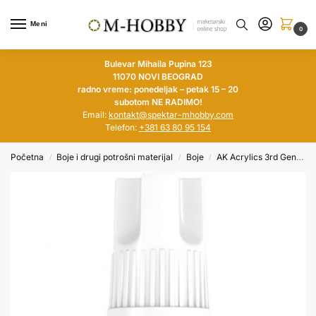
Meni
0
Bulevar Mihaila Pupina 123
11070 NOVI BEOGRAD
radno vreme: ponedeljak – petak 15 – 20
subotom NE RADIMO!
Email:
kontakt@spektar-mhobby.com
Telefon:
+381 63 80 95 154
Početna
Boje i drugi potrošni materijal
Boje
AK Acrylics 3rd Generation
/
/
/