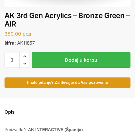
AK 3rd Gen Acrylics – Bronze Green –
AIR
350,00
рсд
šifra:
AK11857
Dodaj u korpu
Imate pitanje? Zahtevajte da Vas pozovemo
Opis
Proizvođač:
AK INTERACTIVE (Španija)