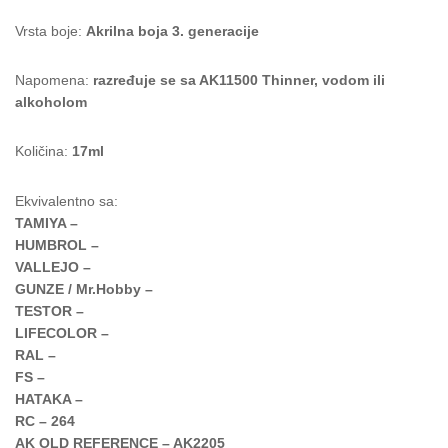
Vrsta boje:
Akrilna boja 3. generacije
Napomena:
razređuje se sa AK11500 Thinner, vodom ili
alkoholom
Količina:
17ml
Ekvivalentno sa:
TAMIYA –
HUMBROL –
VALLEJO –
GUNZE / Mr.Hobby –
TESTOR –
LIFECOLOR –
RAL –
FS –
HATAKA –
RC – 264
AK OLD REFERENCE – AK2205