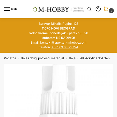
Meni
0
Bulevar Mihaila Pupina 123
11070 NOVI BEOGRAD
radno vreme: ponedeljak – petak 15 – 20
subotom NE RADIMO!
Email:
kontakt@spektar-mhobby.com
Telefon:
+381 63 80 95 154
Početna
Boje i drugi potrošni materijal
Boje
AK Acrylics 3rd Generation
/
/
/