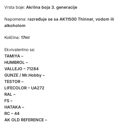
Vrsta boje:
Akrilna boja 3. generacije
Napomena:
razređuje se sa AK11500 Thinner, vodom ili
alkoholom
Količina:
17ml
Ekvivalentno sa:
TAMIYA –
HUMBROL –
VALLEJO – 71284
GUNZE / Mr.Hobby –
TESTOR –
LIFECOLOR – UA272
RAL –
FS –
HATAKA –
RC – 44
AK OLD REFERENCE –