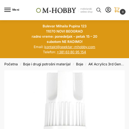
Meni
0
Bulevar Mihaila Pupina 123
11070 NOVI BEOGRAD
radno vreme: ponedeljak – petak 15 – 20
subotom NE RADIMO!
Email:
kontakt@spektar-mhobby.com
Telefon:
+381 63 80 95 154
Početna
Boje i drugi potrošni materijal
Boje
AK Acrylics 3rd Generation
/
/
/