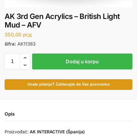
AK 3rd Gen Acrylics – British Light
Mud – AFV
350,00
рсд
šifra:
AK11383
Dodaj u korpu
Imate pitanje? Zahtevajte da Vas pozovemo
Opis
Proizvođač:
AK INTERACTIVE (Španija)